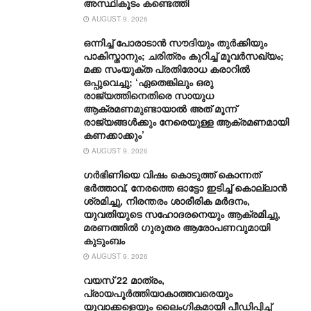
അസ്ഥികൂടം കണ്ടെത്തി
AUGUST 9, 2026
ഒന്നിച്ച് പോരാടാൻ സൗദിയും തുർക്കിയും
പാകിസ്താനും; ചരിത്രം കുറിച്ച് മൂവർസഖ്യം;
മക്ക സംയുക്ത പ്രതിരോധ കരാറിൽ
ഒപ്പുവെച്ചു; ‘ഏതെങ്കിലും ഒരു
രാജ്യത്തിനെതിരെ സായുധ
ആക്രമണമുണ്ടായാൽ അത് മൂന്ന്
രാജ്യങ്ങൾക്കും നേരെയുള്ള ആക്രമണമായി
കണക്കാക്കും’
AUGUST 9, 2026
ഗര്‍ഭിണിയെ വിഷം കൊടുത്ത് കൊന്നത്
ഭര്‍ത്താവ്, നേരത്തെ ഓട്ടോ ഇടിച്ച് കൊല്ലാന്‍
ശ്രമിച്ചു, നിരന്തരം ശാരീരിക മര്‍ദനം,
യുവതിയുടെ സഹോദരനെയും ആക്രമിച്ചു,
മരണത്തില്‍ ഗുരുതര ആരോപണവുമായി
കുടുംബം
AUGUST 9, 2026
വയസ് 22 മാത്രം,
പ്രായപൂർത്തിയാകാത്തവരെയും
യുവാക്കളെയും ലൈംഗികമായി പീഡിപ്പിച്ച്