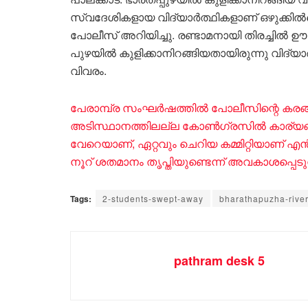
സ്വദേശികളായ വിദ്യാർത്ഥികളാണ് ഒഴുക്കിൽപെ
പോലീസ് അറിയിച്ചു. രണ്ടാമനായി തിരച്ചിൽ ഊർ
പുഴയിൽ കുളിക്കാനിറങ്ങിയതായിരുന്നു വിദ്യ
വിവരം.
പേരാമ്പ്ര സംഘർഷത്തിൽ പോലീസിന്റെ കരങ്ങ
അടിസ്ഥാനത്തിലല്ല കോൺഗ്രസിൽ കാര്യങ്ങൾ 
വേറെയാണ്, ഏറ്റവും ചെറിയ കമ്മിറ്റിയാണ്
നൂറ് ശതമാനം തൃപ്തിയുണ്ടെന്ന് അവകാശപ്പെടു
Tags:
2-students-swept-away
bharathapuzha-rive
pathram desk 5