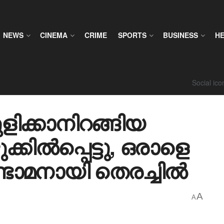
NEWS
CINEMA
CRIME
SPORTS
BUSINESS
H
Social ic
ളിക്കാനിറങ്ങിയ
്കിൽപ്പെട്ടു, ഒരാളെ
രണ്ടാമനായി തെരച്ചിൽ
A
A