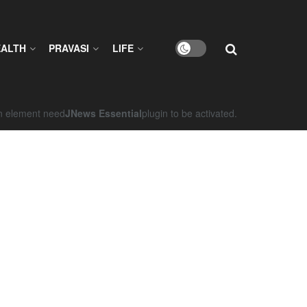
EALTH
PRAVASI
LIFE
on element need
JNews Essential
plugin to be activated.