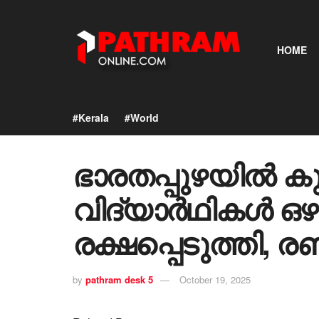
HOME
#Kerala
#World
ഭാരതപ്പുഴയിൽ കു
വിദ്യാർഥികൾ ഒഴുക
രക്ഷപ്പെടുത്തി, 
by
pathram desk 5
October 19, 2025