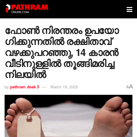
ഫോൺ നിരന്തരം ഉപയോ​
ഗിക്കുന്നതിൽ രക്ഷിതാവ്
വഴക്കുപറഞ്ഞു, 14 കാരൻ
വീടിനുള്ളിൽ തൂങ്ങിമരിച്ച
നിലയിൽ
A
by
pathram desk 5
March 19, 2025
A