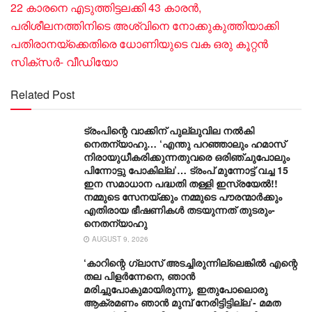
22 കാരനെ എടുത്തിട്ടലക്കി 43 കാരൻ,
പരിശീലനത്തിനിടെ അശ്വിനെ നോക്കുകുത്തിയാക്കി
പതിരാനയ്ക്കെതിരെ ധോണിയുടെ വക ഒരു കൂറ്റൻ
സിക്സർ- വീഡിയോ
Related Post
ട്രംപിന്റെ വാക്കിന് പുല്ലുവില നൽകി
നെതന്യാഹു… ‘എന്തു പറഞ്ഞാലും ഹമാസ്
നിരായുധീകരിക്കുന്നതുവരെ ഒരിഞ്ചുപോലും
പിന്നോട്ടു പോകില്ല’… ട്രംപ് മുന്നോ‌ട്ട് വച്ച 15
ഇന സമാധാന പദ്ധതി തള്ളി ഇസ്രയേൽ!!
നമ്മുടെ സേനയ്ക്കും നമ്മുടെ പൗരന്മാർക്കും
എതിരായ ഭീഷണികൾ തടയുന്നത് തുടരും-
നെതന്യാഹു
AUGUST 9, 2026
‘കാറിന്റെ ഗ്ലാസ് അടച്ചിരുന്നില്ലെങ്കിൽ എന്റെ
തല പിളർന്നേനെ, ഞാൻ
മരിച്ചുപോകുമായിരുന്നു, ഇതുപോലൊരു
ആക്രമണം ഞാൻ മുമ്പ് നേരിട്ടിട്ടില്ല’- മമത