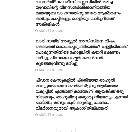
ബാനർജി!! പോലീസ് കസ്റ്റഡിയിൽ മരിച്ച
യുവാവിന്റെ വീട് സന്ദർശിക്കാനിറങ്ങിയ
മമതയുടെ വാഹനത്തിനു നേരെ ആക്രമണം,
കല്ലും കുപ്പികളും ചെളിയും വലിച്ചറിഞ്ഞ്
അക്രമികൾ
AUGUST 9, 2026
ഖാരി സയീദ് അബ്ദുൽ അസീസിനെ വിഷം
കൊടുത്ത് കൊലപ്പെടുത്തിയതോ? പള്ളിയിലേക്ക്
പോകുന്നതിനിടെ ഹോട്ടലിൽ കയറി ഭക്ഷണം
കഴിച്ചു, പിന്നാലെ ലഷ്കർ കമാൻഡർ
കുഴഞ്ഞുവീണു മരിച്ചു
AUGUST 9, 2026
പീഡന കേസുകളിൽ പ്രതിയായ രാഹുൽ
മാങ്കൂട്ടത്തിലെന്ന പെർവെർട്ടിനു ആഭ്യന്തര
വകുപ്പിൽ എന്താണ് കാര്യം?? ആയങ്കിക്ക് ഒരു
നിയമവും, രാഹുലിനു മറ്റൊരു നിയമവും എന്നത്
പാടില്ല, രണ്ടും കൂടി ഒരുമിച്ചു വേണ്ടാ…
വിമര്‍ശനവുമായി ആകാശ് തില്ലങ്കേരി
AUGUST 9, 2026