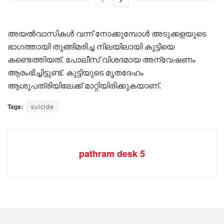
അയൽവാസികൾ വന്ന് നോക്കുമ്പോൾ അടുക്കളയുടെ
ഭാ​ഗത്തായി തൂങ്ങിമരിച്ച നിലയിലായി കുട്ടിയെ
കണ്ടെത്തിയത്. പോലീസ് വിശദമായ അന്വേഷണം
ആരംഭിച്ചിട്ടുണ്ട്. കുട്ടിയുടെ മൃതദേഹം
ആശുപത്രിയിലേക്ക് മാറ്റിയിരിക്കുകയാണ്.
Tags:
suicide
pathram desk 5