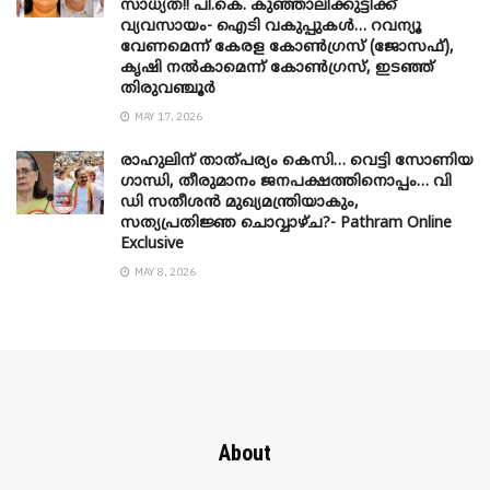
സാധ്യത!! പി.കെ. കുഞ്ഞാലിക്കുട്ടിക്ക്
വ്യവസായം- ഐടി വകുപ്പുകൾ… റവന്യൂ
വേണമെന്ന് കേരള കോൺഗ്രസ് (ജോസഫ്),
കൃഷി നൽകാമെന്ന് കോൺഗ്രസ്, ഇടഞ്ഞ്
തിരുവഞ്ചൂർ
MAY 17, 2026
രാഹുലിന് താത്പര്യം കെസി… വെട്ടി സോണിയ
​ഗാന്ധി, തീരുമാനം ജനപക്ഷത്തിനൊപ്പം… വി
ഡി സതീശൻ മുഖ്യമന്ത്രിയാകും,
സത്യപ്രതിജ്ഞ ചൊവ്വാഴ്ച?- Pathram Online
Exclusive
MAY 8, 2026
About