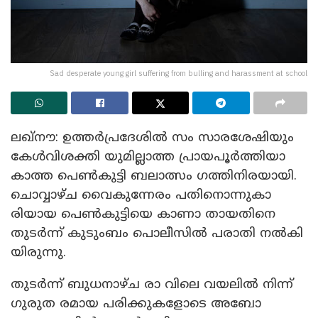
Sad desperate young girl suffering from bulling and harassment at school
ലഖ്നൗ: ഉത്തർപ്രദേശിൽ സം സാരശേഷിയും
കേൾവിശക്തി യുമില്ലാത്ത പ്രായപൂർത്തിയാ
കാത്ത പെൺകുട്ടി ബലാത്സം ഗത്തിനിരയായി.
ചൊവ്വാഴ്ച വൈകുന്നേരം പതിനൊന്നുകാ
രിയായ പെൺകുട്ടിയെ കാണാ തായതിനെ
തുടർന്ന് കുടുംബം പൊലീസിൽ പരാതി നൽകി
യിരുന്നു.
തുടർന്ന് ബുധനാഴ്ച രാ വിലെ വയലിൽ നിന്ന്
ഗുരുത രമായ പരിക്കുകളോടെ അബോ