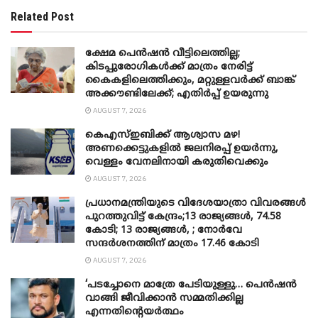
Related Post
ക്ഷേമ പെൻഷൻ വീട്ടിലെത്തില്ല;
കിടപ്പുരോഗികൾക്ക് മാത്രം നേരിട്ട്
കൈകളിലെത്തിക്കും, മറ്റുള്ളവർക്ക് ബാങ്ക്
അക്കൗണ്ടിലേക്ക്; എതിർപ്പ് ഉയരുന്നു
AUGUST 7, 2026
കെഎസ്ഇബിക്ക് ആശ്വാസ മഴ!
അണക്കെട്ടുകളിൽ ജലനിരപ്പ് ഉയർന്നു,
വെള്ളം വേനലിനായി കരുതിവെക്കും
AUGUST 7, 2026
പ്രധാനമന്ത്രിയുടെ വിദേശയാത്രാ വിവരങ്ങൾ
പുറത്തുവിട്ട് കേന്ദ്രം;13 രാജ്യങ്ങൾ, 74.58
കോടി; 13 രാജ്യങ്ങൾ, ; നോർവേ
സന്ദർശനത്തിന് മാത്രം 17.46 കോടി
AUGUST 7, 2026
‘പടച്ചോനെ മാത്രേ പേടിയുള്ളു… പെൻഷൻ
വാങ്ങി ജീവിക്കാൻ സമ്മതിക്കില്ല
എന്നതിന്റെയർത്ഥം