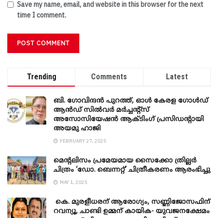
Save my name, email, and website in this browser for the next
time I comment.
Trending
Comments
Latest
ബി. ​ഗോവിന്ദൻ പുറത്ത്, ഓൾ കേരള ഗോൾഡ്
ആൻഡ് സിൽവർ മർച്ചന്റ്സ്
അസോസിയേഷൻ ആക്ടിംഗ് പ്രസിഡന്റായി
അയമു ഹാജി
FEBRUARY 27, 2025
മെന്‍റലിസം പ്രമേയമായ സൈക്കോ ത്രില്ലർ
ചിത്രം ‘ഡോ. ബെന്നറ്റ്’ ചിത്രീകരണം ആരംഭിച്ചു
MAY 1, 2025
കെ. മുരളീധരന് ആരോഗ്യം, സണ്ണിജോസഫിന്
റവന്യൂ, ചാണ്ടി ഉമ്മന് കായിക- യുവജനക്ഷേമം