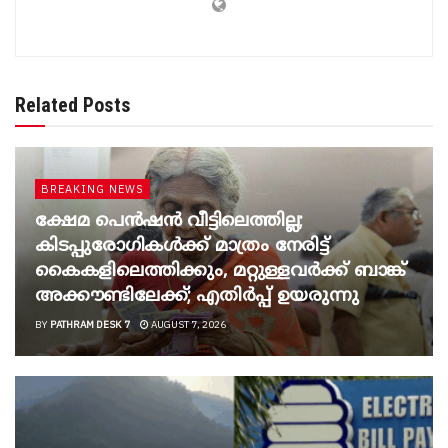
Related Posts
BREAKING NEWS
ക്ഷേമ പെൻഷൻ വീട്ടിലെത്തില്ല;
കിടപ്പുരോഗികൾക്ക് മാത്രം നേരിട്ട്
കൈകളിലെത്തിക്കും, മറ്റുള്ളവർക്ക് ബാങ്ക്
അക്കൗണ്ടിലേക്ക്; എതിർപ്പ് ഉയരുന്നു
BY
PATHRAM DESK 7
AUGUST 7, 2026