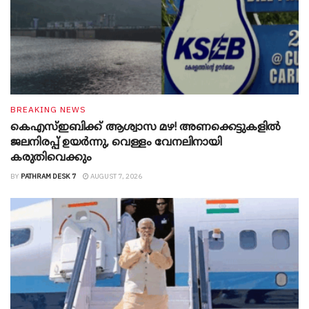
BREAKING NEWS
കെഎസ്ഇബിക്ക് ആശ്വാസ മഴ! അണക്കെട്ടുകളിൽ
ജലനിരപ്പ് ഉയർന്നു, വെള്ളം വേനലിനായി
കരുതിവെക്കും
BY
PATHRAM DESK 7
AUGUST 7, 2026