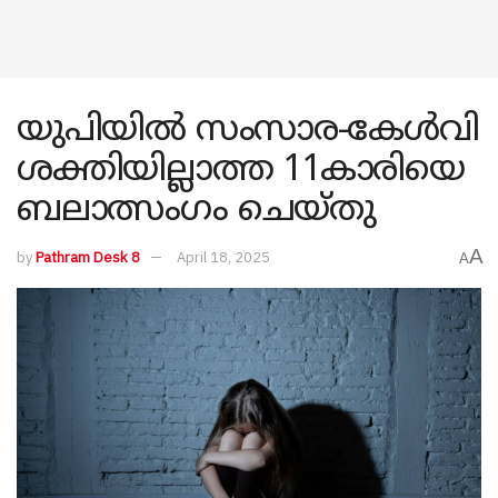
യുപിയിൽ സംസാര-കേൾവി
ശക്തിയില്ലാത്ത 11കാരിയെ
ബലാത്സംഗം ചെയ്തു
A
by
Pathram Desk 8
April 18, 2025
A