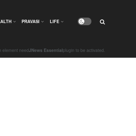
EALTH
PRAVASI
LIFE
on element need
JNews Essential
plugin to be activated.