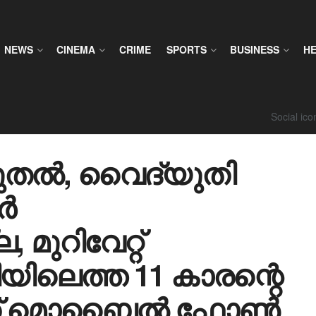
NEWS
CINEMA
CRIME
SPORTS
BUSINESS
H
Social ic
ുതൽ, വൈദ്യുതി
ർ
, മുറിവേറ്റ്
യിലെത്ത 11 കാരന്റെ
ചിട്ടത് മൊബൈൽ ഫോൺ