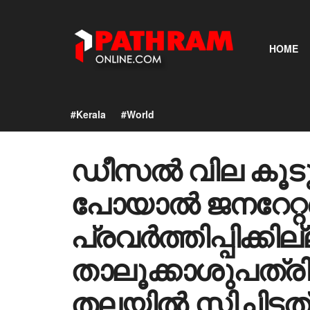
HOME
#Kerala
#World
ഡീസൽ വില കൂട
പോയാൽ ജനറേറ്റ
പ്രവർത്തിപ്പിക്കില്ല
താലൂക്കാശുപത്രി
തലയിൽ സ്റ്റിച്