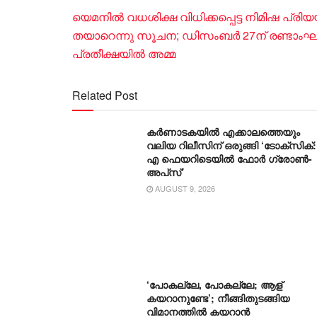
യെമനില്‍ വധശിക്ഷ വിധിക്കപ്പെട്ട നിമിഷ പ്രിയ
തയാറെന്നു സൂചന; ഡിസംബര്‍ 27ന് രണ്ടാംഘട്ട
പ്രതീക്ഷയില്‍ അമ്മ
Related Post
കർണാടകയിൽ എക്കാലത്തെയും
വലിയ റിലീസിന് ഒരുങ്ങി ‘ടോക്സിക്:
എ ഫെയറിടെയിൽ ഫോർ ഗ്രോൺ-
അപ്‌സ്’
AUGUST 9, 2026
‘പോകല്ലേ, പോകല്ലേ; ആള്
കയറാനുണ്ടേ’; നീങ്ങിതുടങ്ങിയ
വിമാനത്തിൽ കയറാൻ