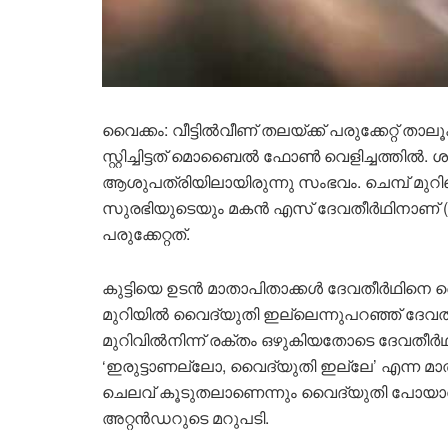
വൈക്കം: വീട്ടിൽവീണ് തലയ്ക്ക് പരുക്കേറ്റ് ത
സ്റ്റിച്ചിട്ടത് മൊബൈൽ ഫോൺ വെളിച്ചത്തിൽ. ശന
ആശുപത്രിയിലായിരുന്നു സംഭവം. ചെമ്പ് മുറി
സുരഭിയുടെയും മകൻ എസ് ദേവതീർഥിനാണ് (11
പരുക്കേറ്റത്.
കുട്ടിയെ ഉടൻ മാതാപിതാക്കൾ ദേവതീർഥിനെ വൈ
മുറിയിൽ വൈദ്യുതി ഇല്ലെന്നുപറഞ്ഞ് ദേവതീർ
മുറിവിൽനിന്ന് രക്തം ഒഴുകിയതോടെ ദേവതീർഥിനെ
‘ഇരുട്ടാണല്ലോ, വൈദ്യുതി ഇല്ലേ’ എന്ന മാ
ചെലവ് കൂടുതലാണെന്നും വൈദ്യുതി പോയാൽ തുട
അറ്റൻഡറുടെ മറുപടി.