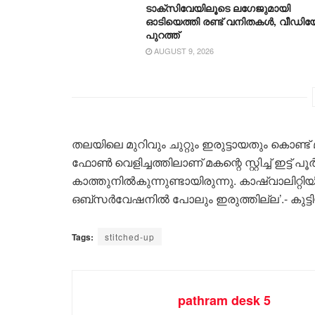
ടാക്സിവേയിലൂടെ ലഗേജുമായി
ഓടിയെത്തി രണ്ട് വനിതകൾ, വീഡി
പുറത്ത്
AUGUST 9, 2026
തലയിലെ മുറിവും ചുറ്റും ഇരുട്ടായതും കൊ
ഫോൺ വെളിച്ചത്തിലാണ് മകന്റെ സ്റ്റിച്ച് ഇട്ട് പൂ
കാത്തുനിൽകുന്നുണ്ടായിരുന്നു. കാഷ്വാലിറ്റിയിലടക
ഒബ്‌സർവേഷനിൽ പോലും ഇരുത്തില്ല’.- കുട്ട
Tags:
stitched-up
pathram desk 5